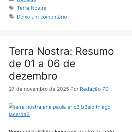
Tags
Terra Nostra
Deixe um comentário
Terra Nostra: Resumo
de 01 a 06 de
dezembro
27 de novembro de 2025
Por
Redação 7D
Reprodução/Globo Fique por dentro de tudo