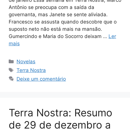
de janeiro Essa semana em Terra Nostra, Marco
Antônio se preocupa com a saída da
governanta, mas Janete se sente aliviada.
Francesco se assusta quando descobre que o
suposto neto não está mais na mansão.
Gumercindo e Maria do Socorro deixam …
Ler
mais
Categorias
Novelas
Tags
Terra Nostra
Deixe um comentário
Terra Nostra: Resumo
de 29 de dezembro a