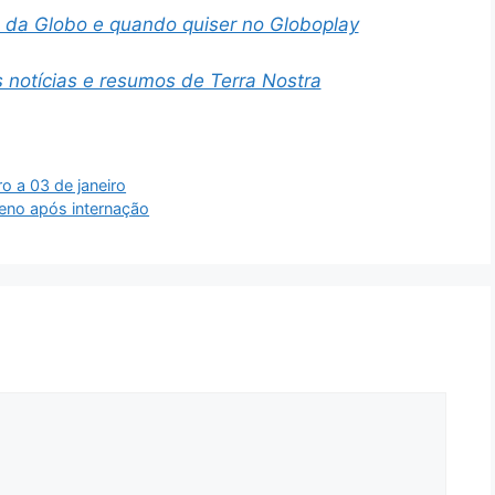
s da Globo e quando quiser no Globoplay
 notícias e resumos de Terra Nostra
 a 03 de janeiro
ueno após internação