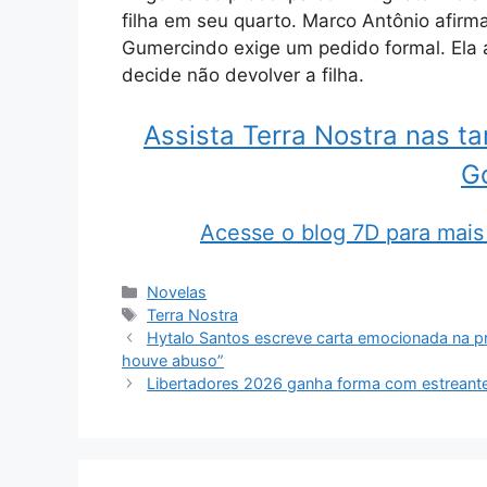
filha em seu quarto. Marco Antônio afirm
Gumercindo exige um pedido formal. Ela af
decide não devolver a filha.
Assista Terra Nostra nas t
G
Acesse o blog 7D para mais 
Categorias
Novelas
Tags
Terra Nostra
Hytalo Santos escreve carta emocionada na pris
houve abuso”
Libertadores 2026 ganha forma com estreantes