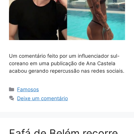
Um comentário feito por um influenciador sul-
coreano em uma publicação de Ana Castela
acabou gerando repercussão nas redes sociais.
Categorias
Famosos
Deixe um comentário
Fafá de Belém recorre