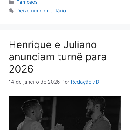
Categorias
Famosos
Deixe um comentário
Henrique e Juliano
anunciam turnê para
2026
14 de janeiro de 2026
Por
Redação 7D