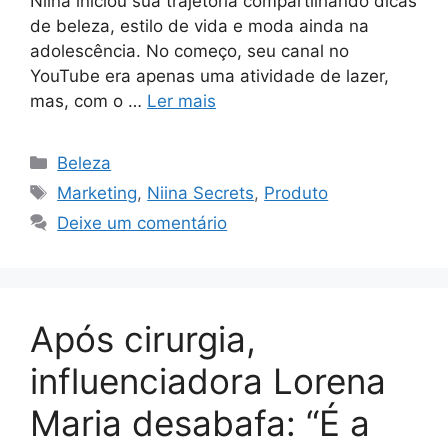
Niina iniciou sua trajetória compartilhando dicas
de beleza, estilo de vida e moda ainda na
adolescência. No começo, seu canal no
YouTube era apenas uma atividade de lazer,
mas, com o …
Ler mais
Categorias
Beleza
Tags
Marketing
,
Niina Secrets
,
Produto
Deixe um comentário
Após cirurgia,
influenciadora Lorena
Maria desabafa: “É a