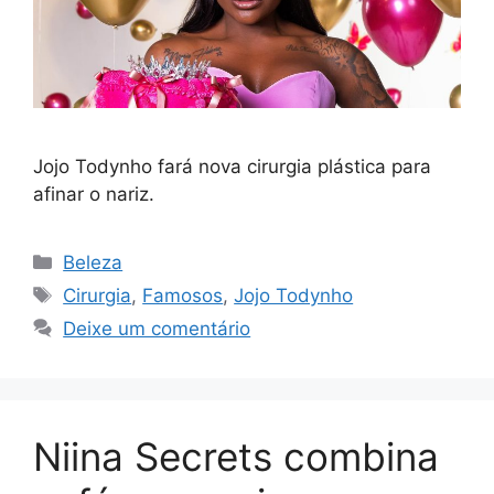
Jojo Todynho fará nova cirurgia plástica para
afinar o nariz.
Categorias
Beleza
Tags
Cirurgia
,
Famosos
,
Jojo Todynho
Deixe um comentário
Niina Secrets combina