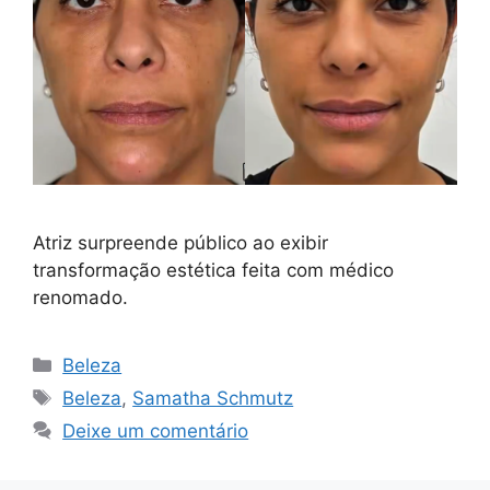
Atriz surpreende público ao exibir
transformação estética feita com médico
renomado.
Categorias
Beleza
Tags
Beleza
,
Samatha Schmutz
Deixe um comentário