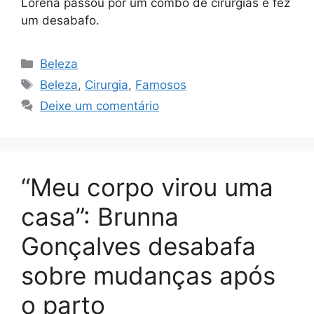
Lorena passou por um combo de cirurgias e fez
um desabafo.
Categorias
Beleza
Tags
Beleza
,
Cirurgia
,
Famosos
Deixe um comentário
“Meu corpo virou uma
casa”: Brunna
Gonçalves desabafa
sobre mudanças após
o parto