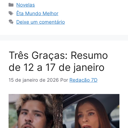
Categorias
Novelas
Tags
Êta Mundo Melhor
Deixe um comentário
Três Graças: Resumo
de 12 a 17 de janeiro
15 de janeiro de 2026
Por
Redação 7D