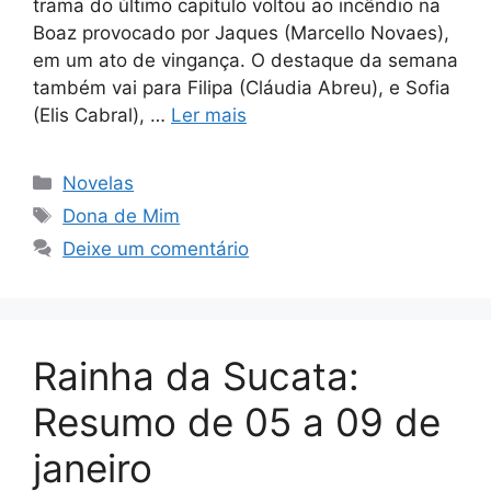
trama do último capítulo voltou ao incêndio na
Boaz provocado por Jaques (Marcello Novaes),
em um ato de vingança. O destaque da semana
também vai para Filipa (Cláudia Abreu), e Sofia
(Elis Cabral), …
Ler mais
Categorias
Novelas
Tags
Dona de Mim
Deixe um comentário
Rainha da Sucata:
Resumo de 05 a 09 de
janeiro