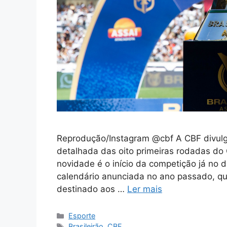
Reprodução/Instagram @cbf A CBF divulgou
detalhada das oito primeiras rodadas do 
novidade é o início da competição já no d
calendário anunciada no ano passado, que
destinado aos …
Ler mais
Categorias
Esporte
Tags
Brasileirão
,
CBF