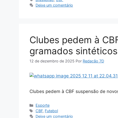
Deixe um comentário
Clubes pedem à CBF
gramados sintéticos
12 de dezembro de 2025
Por
Redação 7D
Clubes pedem à CBF suspensão de novos 
Categorias
Esporte
Tags
CBF
,
Futebol
Deixe um comentário