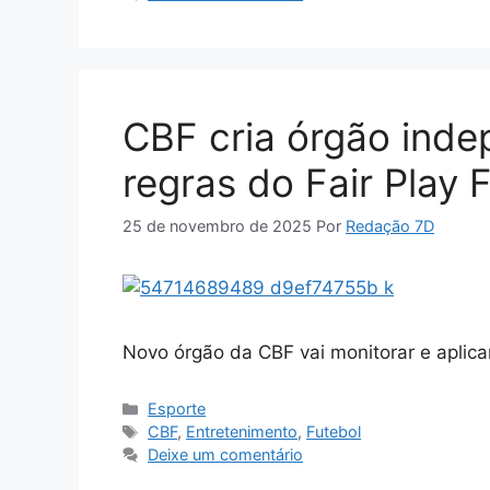
CBF cria órgão indep
regras do Fair Play 
25 de novembro de 2025
Por
Redação 7D
Novo órgão da CBF vai monitorar e aplicar
Categorias
Esporte
Tags
CBF
,
Entretenimento
,
Futebol
Deixe um comentário