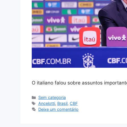
O italiano falou sobre assuntos important
Categorias
Sem categoria
Tags
Ancelotti
,
Brasil
,
CBF
Deixe um comentário