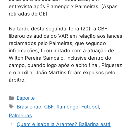
entrevista após Flamengo x Palmeiras. (Aspas
retiradas do GE)
Na tarde desta segunda-feira (20), a CBF
liberou os áudios do VAR em relação aos lances
reclamados pelo Palmeiras, que segundo
informações, ficou irritado com a atuação de
Wilton Pereira Sampaio, inclusive dentro do
campo, quando logo após o apito final, Piquerez
e o auxiliar João Martins foram expulsos pelo
árbitro.
Categorias
Esporte
Tags
Brasileirão
,
CBF
,
flamengo
,
Futebol
,
Palmeiras
Quem é Isabella Arantes? Bailarina está