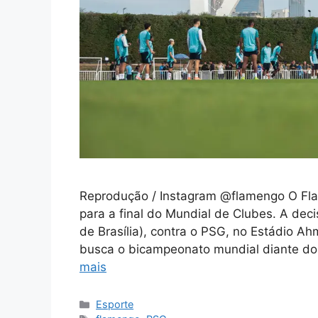
Reprodução / Instagram @flamengo O Fla
para a final do Mundial de Clubes. A deci
de Brasília), contra o PSG, no Estádio A
busca o bicampeonato mundial diante d
mais
Categorias
Esporte