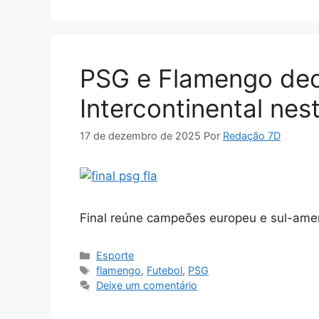
PSG e Flamengo de
Intercontinental ne
17 de dezembro de 2025
Por
Redação 7D
Final reúne campeões europeu e sul-ameri
Categorias
Esporte
Tags
flamengo
,
Futebol
,
PSG
Deixe um comentário