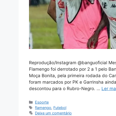
Reprodução/Instagram @banguoficial Mes
Flamengo foi derrotado por 2 a 1 pelo Ban
Moça Bonita, pela primeira rodada do Ca
foram marcados por PK e Garrinsha ainda
descontou para o Rubro-Negro. …
Ler ma
Categorias
Esporte
Tags
flamengo
,
Futebol
Deixe um comentário