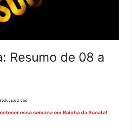
a: Resumo de 08 a
rodução/Globo
acontecer essa semana em Rainha da Sucata!