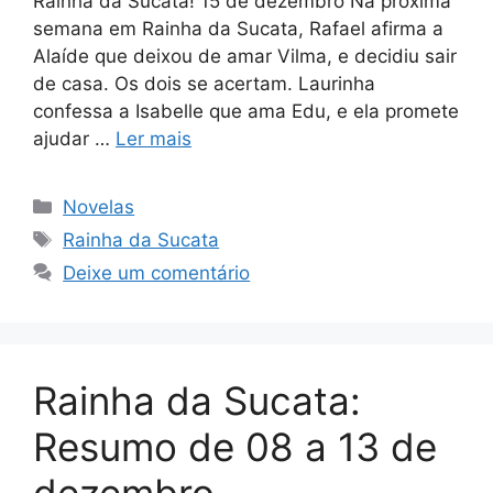
Rainha da Sucata! 15 de dezembro Na próxima
semana em Rainha da Sucata, Rafael afirma a
Alaíde que deixou de amar Vilma, e decidiu sair
de casa. Os dois se acertam. Laurinha
confessa a Isabelle que ama Edu, e ela promete
ajudar …
Ler mais
Categorias
Novelas
Tags
Rainha da Sucata
Deixe um comentário
Rainha da Sucata:
Resumo de 08 a 13 de
dezembro