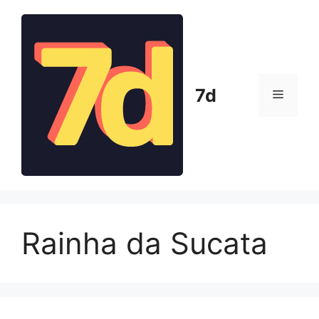
Pular
para
o
conteúdo
7d
Menu
Rainha da Sucata