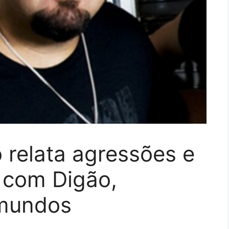
 relata agressões e
s com Digão,
imundos