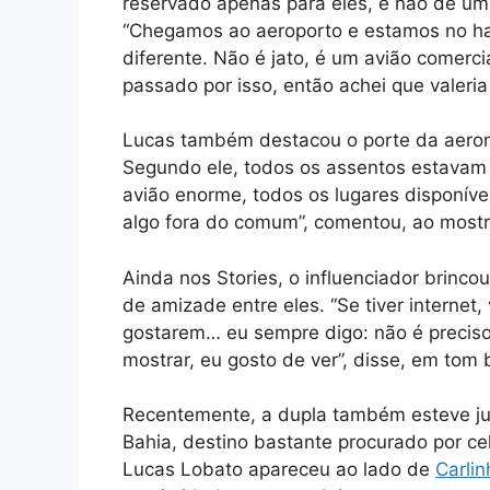
reservado apenas para eles, e não de um 
“Chegamos ao aeroporto e estamos no han
diferente. Não é jato, é um avião comerci
passado por isso, então achei que valeria d
Lucas também destacou o porte da aerona
Segundo ele, todos os assentos estavam 
avião enorme, todos os lugares disponíve
algo fora do comum”, comentou, ao mostra
Ainda nos Stories, o influenciador brinc
de amizade entre eles. “Se tiver internet,
gostarem… eu sempre digo: não é preciso s
mostrar, eu gosto de ver”, disse, em to
Recentemente, a dupla também esteve j
Bahia, destino bastante procurado por ce
Lucas Lobato apareceu ao lado de
Carli