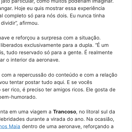
jato particular, como muitos poderiam imaginar.
gar. Hoje eu quis mostrar essa experiência
al completo só para nós dois. Eu nunca tinha
ividir”, afirmou.
ve e reforçou a surpresa com a situação.
liberados exclusivamente para a dupla. “É um
is, tudo reservado só para a gente. É realmente
r o interior da aeronave.
ou com a repercussão do conteúdo e com a relação
 vou tentar postar tudo aqui. E se vocês
er rico, é preciso ter amigos ricos. Ele gosta de
m bem-humorado.
unta em uma viagem a
Trancoso
, no litoral sul da
lebridades durante a virada do ano. Na ocasião,
nhos Maia
dentro de uma aeronave, reforçando a