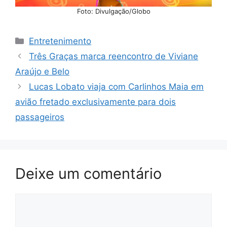
Foto: Divulgação/Globo
Categorias
Entretenimento
Três Graças marca reencontro de Viviane
Araújo e Belo
Lucas Lobato viaja com Carlinhos Maia em
avião fretado exclusivamente para dois
passageiros
Deixe um comentário
Comentário