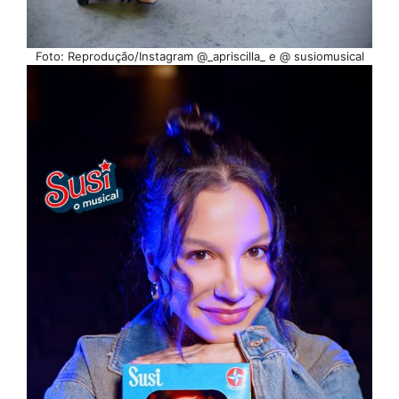
Foto: Reprodução/Instagram @_apriscilla_ e @ susiomusical