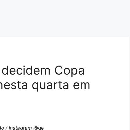
 decidem Copa
 nesta quarta em
o / Instagram @
ge