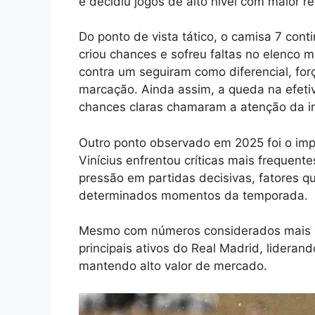
e decidiu jogos de alto nível com maior r
Do ponto de vista tático, o camisa 7 cont
criou chances e sofreu faltas no elenco
contra um seguiram como diferencial, fo
marcação. Ainda assim, a queda na efeti
chances claras chamaram a atenção da im
Outro ponto observado em 2025 foi o imp
Vinícius enfrentou críticas mais frequent
pressão em partidas decisivas, fatores 
determinados momentos da temporada.
Mesmo com números considerados mais di
principais ativos do Real Madrid, liderand
mantendo alto valor de mercado.