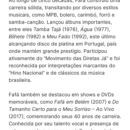
Ao longo de cinco décadas, Fafá construiu uma
carreira sólida, transitando por diversos estilos
musicais, como MPB, bolero, carimbó, forró e
samba-canção. Lançou álbuns importantes,
entre eles
Tamba Tajá
(1976),
Água
(1977),
Bilhete
(1982) e
Meu Fado
(1992), este último
alcançando disco de platina em Portugal, país
onde mantém grande prestígio. Participou
ativamente do “Movimento das Diretas Já” e foi
reconhecida por interpretações marcantes do
“Hino Nacional” e de clássicos da música
brasileira.
Fafá também se destacou em shows e DVDs
memoráveis, como
Fafá em Belém
(2007) e
Do
Tamanho Certo para o Meu Sorriso – Ao Vivo
(2017), comemorando seus 40 anos de carreira.
Conhecida por seu talento vocal e presença de