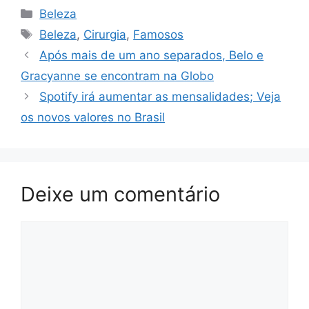
Categorias
Beleza
Tags
Beleza
,
Cirurgia
,
Famosos
Após mais de um ano separados, Belo e
Gracyanne se encontram na Globo
Spotify irá aumentar as mensalidades; Veja
os novos valores no Brasil
Deixe um comentário
Comentário