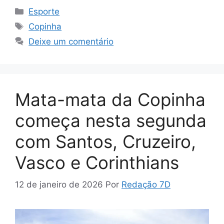
Categorias
Esporte
Tags
Copinha
Deixe um comentário
Mata-mata da Copinha
começa nesta segunda
com Santos, Cruzeiro,
Vasco e Corinthians
12 de janeiro de 2026
Por
Redação 7D