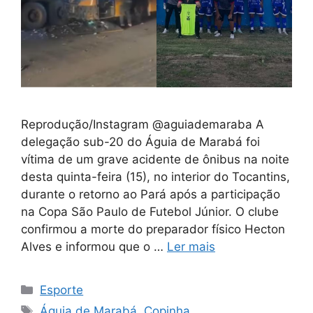
Reprodução/Instagram @aguiademaraba A
delegação sub-20 do Águia de Marabá foi
vítima de um grave acidente de ônibus na noite
desta quinta-feira (15), no interior do Tocantins,
durante o retorno ao Pará após a participação
na Copa São Paulo de Futebol Júnior. O clube
confirmou a morte do preparador físico Hecton
Alves e informou que o …
Ler mais
Categorias
Esporte
Tags
Águia de Marabá
,
Copinha