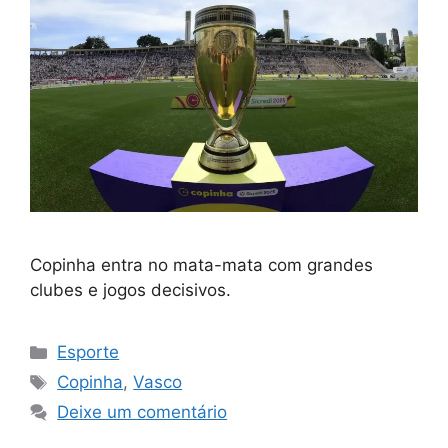
Copinha entra no mata-mata com grandes
clubes e jogos decisivos.
Categorias
Esporte
Tags
Copinha
,
Vasco
Deixe um comentário