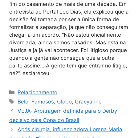
fim do casamento de mais de uma década. Em
entrevista ao Portal Leo Dias, ela explicou que a
decisão foi tomada por ser a única forma de
formalizar a separação, já que não conseguiram
chegar a um acordo. “Não estou oficialmente
divorciada, ainda somos casados. Mas está na
Justiça e já já vai acontecer. Foi litigioso porque
quando a gente não consegue que a outra
parte assine… A gente tem que entrar no litígio,
né?”, esclareceu.
Categorias
Relacionamento
Tags
Belo
,
Famosos
,
Globo
,
Gracyanne
VEJA: Arbitragem definida para o Derby
decisivo pela Copa do Brasil
Após cirurgia, influenciadora Lorena Maria