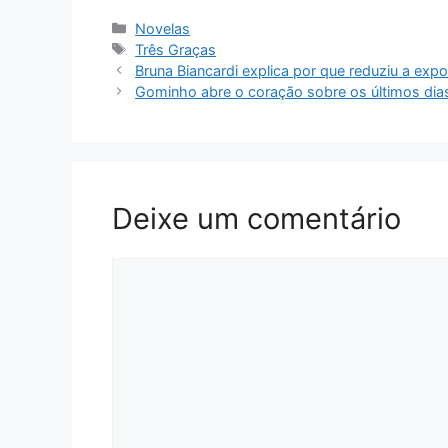
Categorias
Novelas
Tags
Três Graças
Bruna Biancardi explica por que reduziu a expo
Gominho abre o coração sobre os últimos dias 
Deixe um comentário
Comentário