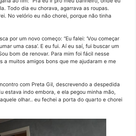
aria ao fim: “Pra eu ir pro meu banheiro, onde eu
a. Todo dia eu chorava, agarrava as roupas.
i. No velório eu não chorei, porque não tinha
ca por um novo começo: “Eu falei: ‘Vou começar
rumar uma casa’. E eu fui. Aí eu saí, fui buscar um
ou bom de renovar. Para mim foi fácil nesse
ças a muitos amigos bons que me ajudaram e me
ncontro com Preta Gil, descrevendo a despedida
 estava indo embora, e ela pegou minha mão,
quele olhar.. eu fechei a porta do quarto e chorei