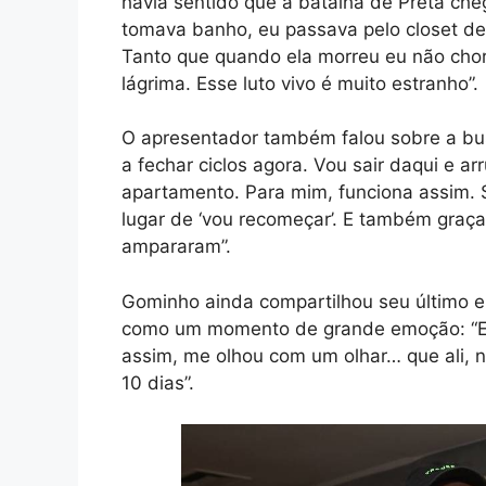
havia sentido que a batalha de Preta cheg
tomava banho, eu passava pelo closet del
Tanto que quando ela morreu eu não chore
lágrima. Esse luto vivo é muito estranho”.
O apresentador também falou sobre a bus
a fechar ciclos agora. Vou sair daqui e ar
apartamento. Para mim, funciona assim. S
lugar de ‘vou recomeçar’. E também gra
ampararam”.
Gominho ainda compartilhou seu último e
como um momento de grande emoção: “Eu
assim, me olhou com um olhar… que ali, na
10 dias”.