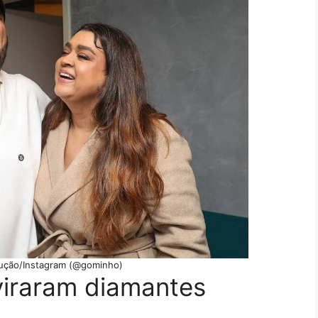
ução/Instagram (@gominho)
 viraram diamantes