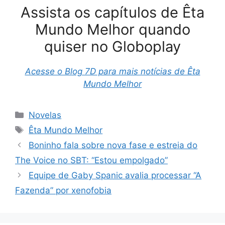
Assista os capítulos de Êta
Mundo Melhor quando
quiser no Globoplay
Acesse o Blog 7D para mais notícias de Êta
Mundo Melhor
Categorias
Novelas
Tags
Êta Mundo Melhor
Boninho fala sobre nova fase e estreia do
The Voice no SBT: “Estou empolgado”
Equipe de Gaby Spanic avalia processar “A
Fazenda” por xenofobia