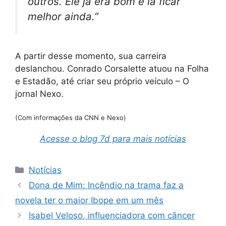
outros. Ele já era bom e ia ficar
melhor ainda.”
A partir desse momento, sua carreira
deslanchou. Conrado Corsalette atuou na Folha
e Estadão, até criar seu próprio veículo – O
jornal Nexo.
(Com informações da CNN e Nexo)
Acesse o blog 7d para mais notícias
Categorias
Notícias
Dona de Mim: Incêndio na trama faz a
novela ter o maior Ibope em um mês
Isabel Veloso, influenciadora com câncer