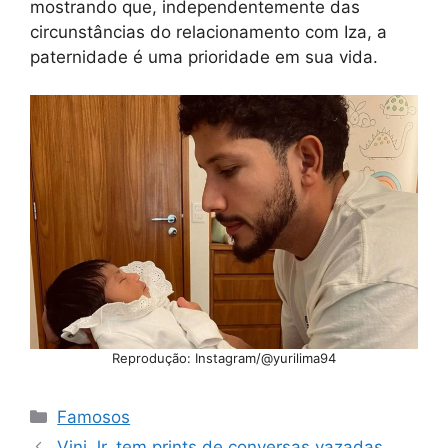
mostrando que, independentemente das
circunstâncias do relacionamento com Iza, a
paternidade é uma prioridade em sua vida.
Reprodução: Instagram/@yurilima94
Categorias
Famosos
Vini Jr. tem prints de conversas vazadas