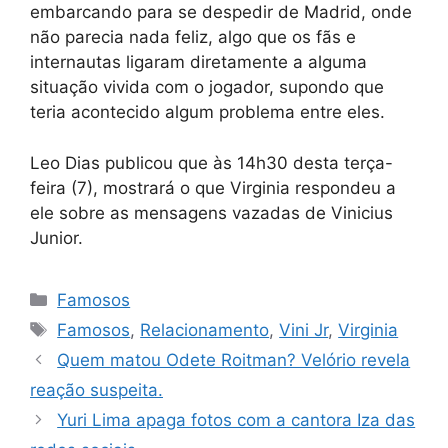
embarcando para se despedir de Madrid, onde
não parecia nada feliz, algo que os fãs e
internautas ligaram diretamente a alguma
situação vivida com o jogador, supondo que
teria acontecido algum problema entre eles.
Leo Dias publicou que às 14h30 desta terça-
feira (7), mostrará o que Virginia respondeu a
ele sobre as mensagens vazadas de Vinicius
Junior.
Categorias
Famosos
Tags
Famosos
,
Relacionamento
,
Vini Jr
,
Virginia
Quem matou Odete Roitman? Velório revela
reação suspeita.
Yuri Lima apaga fotos com a cantora Iza das