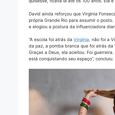
quisesse, ficava lá até os 100 anos. Ela 
David ainda reforçou que Virginia Fonsec
própria Grande Rio para assumir o posto.
e elogiou a postura da influenciadora dia
“A escola foi atrás da
Virgínia
,
não foi a V
da paz, a pomba branca que foi atrás da V
Graças a Deus, ela aceitou. Foi guerreir
está conquistando seu espaço”, concluiu.