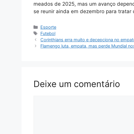
meados de 2025, mas um avanço depende
se reunir ainda em dezembro para tratar 
Categorias
Esporte
Tags
Futebol
Corinthians erra muito e decepciona no empate d
Flamengo luta, empata, mas perde Mundial nos
Deixe um comentário
Comentário