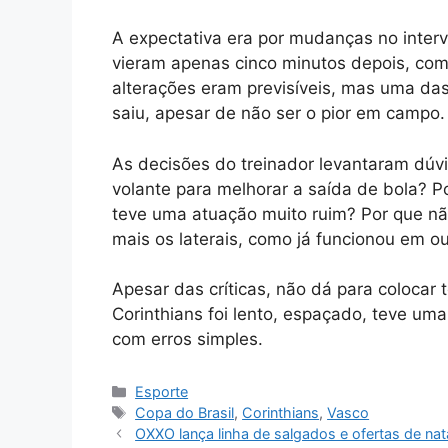
A expectativa era por mudanças no interv
vieram apenas cinco minutos depois, com
alterações eram previsíveis, mas uma da
saiu, apesar de não ser o pior em campo.
As decisões do treinador levantaram dúv
volante para melhorar a saída de bola? P
teve uma atuação muito ruim? Por que não
mais os laterais, como já funcionou em o
Apesar das críticas, não dá para colocar 
Corinthians foi lento, espaçado, teve uma 
com erros simples.
Categorias
Esporte
Tags
Copa do Brasil
,
Corinthians
,
Vasco
OXXO lança linha de salgados e ofertas de nat