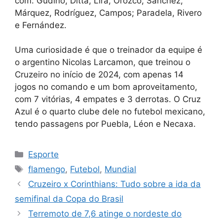
com: Gudiño, Ditta, Lira, Orozco; Sánchez,
Márquez, Rodríguez, Campos; Paradela, Rivero
e Fernández.
Uma curiosidade é que o treinador da equipe é
o argentino Nicolas Larcamon, que treinou o
Cruzeiro no início de 2024, com apenas 14
jogos no comando e um bom aproveitamento,
com 7 vitórias, 4 empates e 3 derrotas. O Cruz
Azul é o quarto clube dele no futebol mexicano,
tendo passagens por Puebla, Léon e Necaxa.
Categorias
Esporte
Tags
flamengo
,
Futebol
,
Mundial
Cruzeiro x Corinthians: Tudo sobre a ida da
semifinal da Copa do Brasil
Terremoto de 7,6 atinge o nordeste do