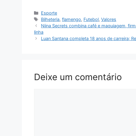
Categorias
Esporte
Tags
Bilheteria
,
flamengo
,
Futebol
,
Valores
Niina Secrets combina café e maquiagem, firm
linha
Luan Santana completa 18 anos de carreira; R
Deixe um comentário
Comentário