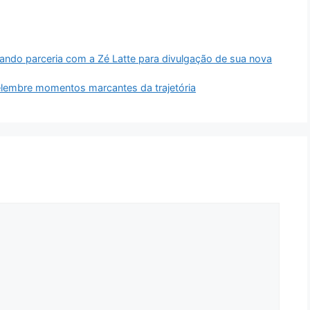
ando parceria com a Zé Latte para divulgação de sua nova
elembre momentos marcantes da trajetória