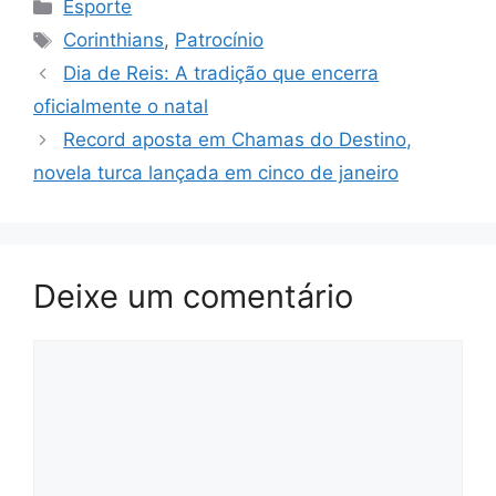
Categorias
Esporte
Tags
Corinthians
,
Patrocínio
Dia de Reis: A tradição que encerra
oficialmente o natal
Record aposta em Chamas do Destino,
novela turca lançada em cinco de janeiro
Deixe um comentário
Comentário