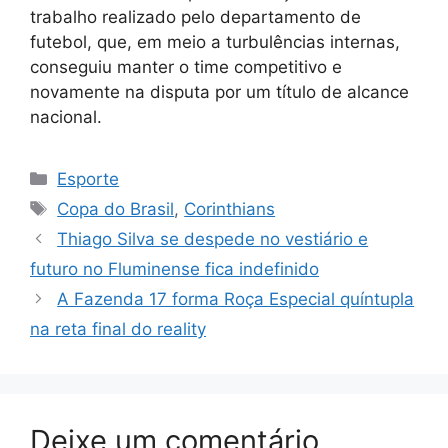
trabalho realizado pelo departamento de
futebol, que, em meio a turbulências internas,
conseguiu manter o time competitivo e
novamente na disputa por um título de alcance
nacional.
Categorias
Esporte
Tags
Copa do Brasil
,
Corinthians
Thiago Silva se despede no vestiário e
futuro no Fluminense fica indefinido
A Fazenda 17 forma Roça Especial quíntupla
na reta final do reality
Deixe um comentário