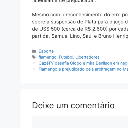
“imensamente prejudicada”.
Mesmo com o reconhecimento do erro por 
sobre a suspensão de Plata para o jogo d
de US$ 500 (cerca de R$ 2.600) por cad
partida, Samuel Lino, Saúl e Bruno Henri
Categorias
Esporte
Tags
flamengo
,
Futebol
,
Libertadores
CazéTV desafia Globo e mira Denilson em ne
Flamengo é prejudicado pela arbitragem no M
Deixe um comentário
Comentário