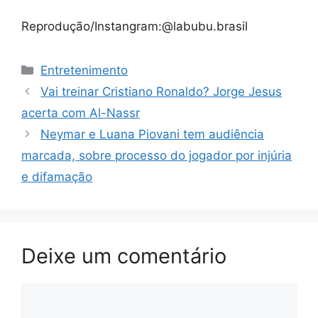
Reprodução/Instangram:@labubu.brasil
Categorias
Entretenimento
Vai treinar Cristiano Ronaldo? Jorge Jesus
acerta com Al-Nassr
Neymar e Luana Piovani tem audiência
marcada, sobre processo do jogador por injúria
e difamação
Deixe um comentário
Comentário