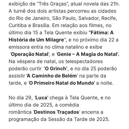
exibição de “Três Graças”, atual novela das 21h.
A turnê dos dois artistas percorreu as cidades
do Rio de Janeiro, São Paulo, Salvador, Recife,
Curitiba e Brasília. Em relação aos filmes, no
último dia 15 a Tela Quente exibiu
“Fátima: A
História de Um Milagre
“
, e no próximo dia 22 a
emissora entra no clima natalino e exibe
‘
Operação Natal
‘, e
‘
Genie – A Magia do Natal’.
Na véspera de natal, os telespectadores
poderão curtir
‘O Grinch’
, e no dia 25 poderão
assistir
‘A Caminho de Belém
‘ na parte da
tarde, e
‘
O Primeiro Natal do Mundo’
a noite.
No dia 29,
‘
Luca’
chega à Tela Quente, e no
último dia de 2025, a comédia
romântica ‘
Destinos Traçados
‘ encerra a
programação da Sessão da Tarde de 2025.