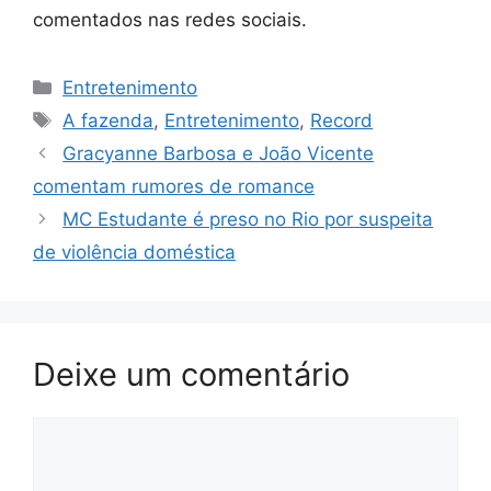
comentados nas redes sociais.
Categorias
Entretenimento
Tags
A fazenda
,
Entretenimento
,
Record
Gracyanne Barbosa e João Vicente
comentam rumores de romance
MC Estudante é preso no Rio por suspeita
de violência doméstica
Deixe um comentário
Comentário