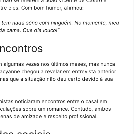
s não se referem a João Vicente de Castro e
tre eles. Com bom humor, afirmou:
 não tem nada sério com ninguém. No momento, meu
 da cama. Que dia louco!”
encontros
m algumas vezes nos últimos meses, mas nunca
acyanne chegou a revelar em entrevista anterior
 mas que a situação não deu certo devido à sua
istas noticiaram encontros entre o casal em
peculações sobre um romance. Contudo, ambos
enas de amizade e respeito profissional.