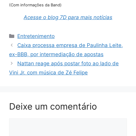
(Com informações da Band)
Acesse o blog 7D para mais notícias
Categorias
Entretenimento
Caixa processa empresa de Paulinha Leite,
ex-BBB, por intermediação de apostas
Nattan reage após postar foto ao lado de
Vini Jr. com música de Zé Felipe
Deixe um comentário
Comentário