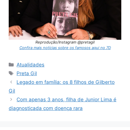
Reprodução/Instagram @pretagil
Confira mais notícias sobre os famosos aqui no 7D
Categorias
Atualidades
Tags
Preta Gil
Legado em família: os 8 filhos de Gilberto
Gil
Com apenas 3 anos, filha de Junior Lima é
diagnosticada com doença rara