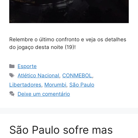
Relembre o último confronto e veja os detalhes
do jogaço desta noite (19)!
Categorias
Esporte
Tags
Atlético Nacional
,
CONMEBOL
,
Libertadores
,
Morumbi
,
São Paulo
Deixe um comentário
São Paulo sofre mas