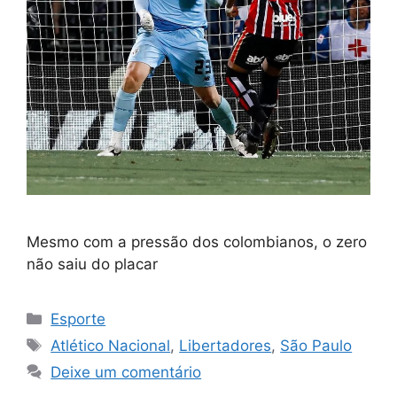
Mesmo com a pressão dos colombianos, o zero
não saiu do placar
Categorias
Esporte
Tags
Atlético Nacional
,
Libertadores
,
São Paulo
Deixe um comentário