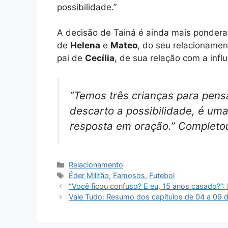
possibilidade.”
A decisão de Tainá é ainda mais ponderad
de
Helena
e
Mateo
, do seu relacioname
pai de
Cecília
, de sua relação com a inf
“Temos três crianças para pens
descarto a possibilidade, é um
resposta em oração.” Completou
Categorias
Relacionamento
Tags
Éder Militão
,
Famosos
,
Futebol
“Você ficou confuso? E eu, 15 anos casado?”:
Vale Tudo: Resumo dos capítulos de 04 a 09 