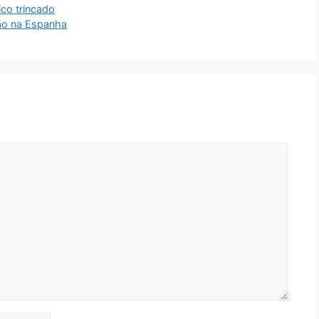
ico trincado
são na Espanha