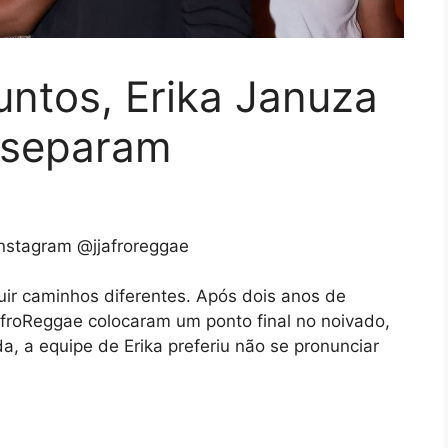
untos, Erika Januza
e separam
nstagram @jjafroreggae
uir caminhos diferentes. Após dois anos de
AfroReggae colocaram um ponto final no noivado,
, a equipe de Erika preferiu não se pronunciar