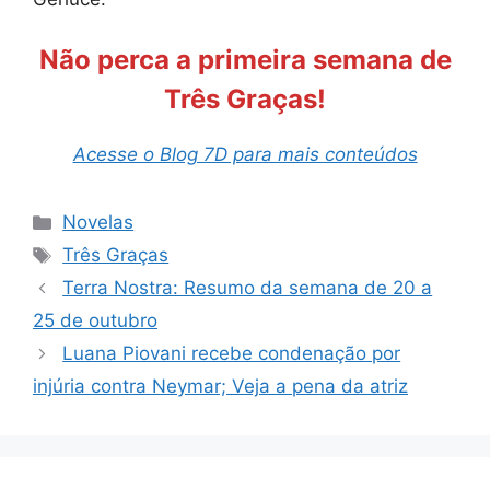
Não perca a primeira semana de
Três Graças!
Acesse o Blog 7D para mais conteúdos
Categorias
Novelas
Tags
Três Graças
Terra Nostra: Resumo da semana de 20 a
25 de outubro
Luana Piovani recebe condenação por
injúria contra Neymar; Veja a pena da atriz