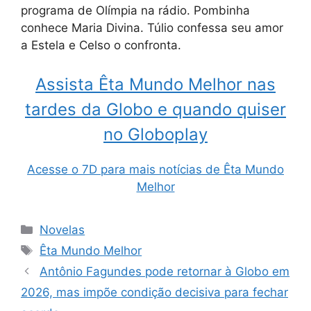
programa de Olímpia na rádio. Pombinha
conhece Maria Divina. Túlio confessa seu amor
a Estela e Celso o confronta.
Assista Êta Mundo Melhor nas
tardes da Globo e quando quiser
no Globoplay
Acesse o 7D para mais notícias de Êta Mundo
Melhor
Categorias
Novelas
Tags
Êta Mundo Melhor
Antônio Fagundes pode retornar à Globo em
2026, mas impõe condição decisiva para fechar