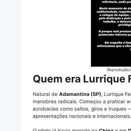
Reprodução/
Quem era Lurrique F
Natural de
Adamantina (SP)
, Lurrique F
manobras radicais. Começou a praticar w
acrobacias como saltos, giros e truques 
apresentações nacionais e internacionais
O piloto já havia morado na
China
e em
D