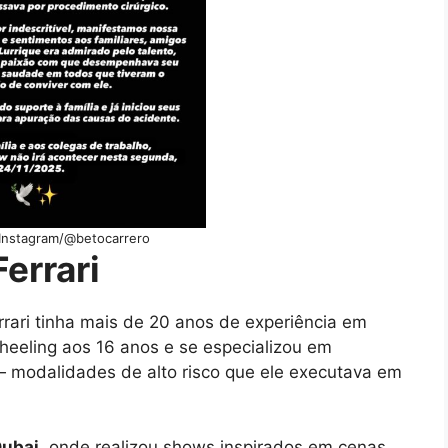
Instagram/@betocarrero
errari
errari tinha mais de 20 anos de experiência em
heeling aos 16 anos e se especializou em
— modalidades de alto risco que ele executava em
.
ubai
, onde realizou shows inspirados em cenas