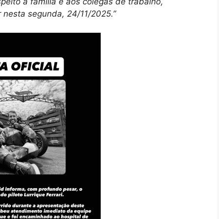
eito à família e aos colegas de trabalho,
 nesta segunda, 24/11/2025.”