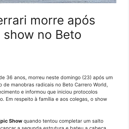
errari morre após
e show no Beto
i, de 36 anos, morreu neste domingo (23) após um
 de manobras radicais no Beto Carrero World,
cimento e informou que iniciou protocolos
o. Em respeito à família e aos colegas, o show
Epic Show
quando tentou completar um salto
cançar a segunda estrutura e bateu a cabeça,