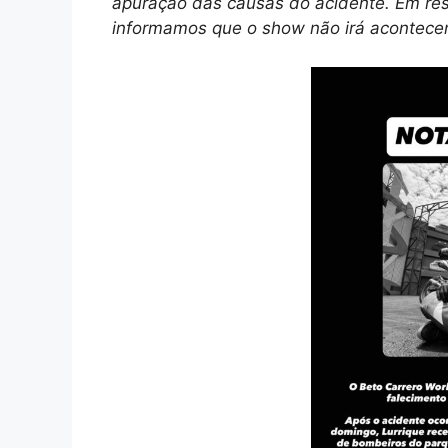
apuração das causas do acidente. Em resp
informamos que o show não irá acontecer