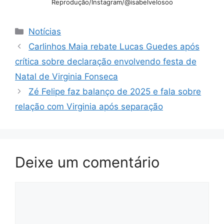
Reprodução/Instagram/@isabelvelosoo
Categorias
Notícias
Carlinhos Maia rebate Lucas Guedes após
crítica sobre declaração envolvendo festa de
Natal de Virginia Fonseca
Zé Felipe faz balanço de 2025 e fala sobre
relação com Virginia após separação
Deixe um comentário
Comentário