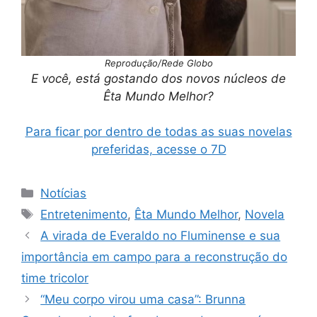
Reprodução/Rede Globo
E você, está gostando dos novos núcleos de
Êta Mundo Melhor?
Para ficar por dentro de todas as suas novelas
preferidas, acesse o 7D
Categorias
Notícias
Tags
Entretenimento
,
Êta Mundo Melhor
,
Novela
A virada de Everaldo no Fluminense e sua
importância em campo para a reconstrução do
time tricolor
“Meu corpo virou uma casa”: Brunna