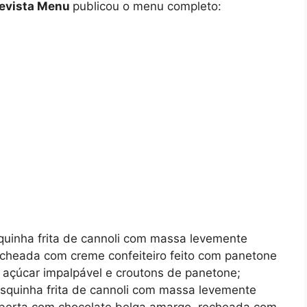
evista Menu
publicou o menu completo:
quinha frita de cannoli com massa levemente
cheada com creme confeiteiro feito com panetone
m açúcar impalpável e croutons de panetone;
squinha frita de cannoli com massa levemente
berta com chocolate belga amargo, recheada com