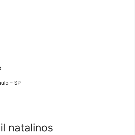
é
aulo – SP
l natalinos