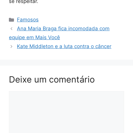
se respeitar.
Categorias
Famosos
Ana Maria Braga fica incomodada com
equipe em Mais Você
Kate Middleton e a luta contra o câncer
Deixe um comentário
Comentário